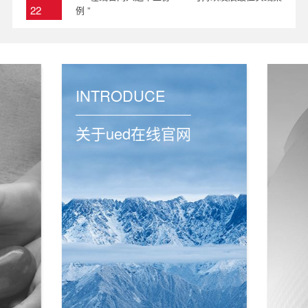
22
例 ”
2024
INTRODUCE
关于ued在线官网