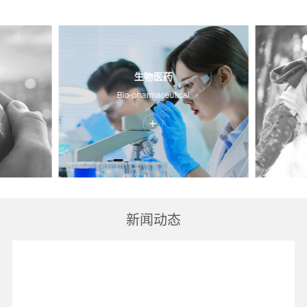
生物医药
Bio-pharmaceutical
新闻动态