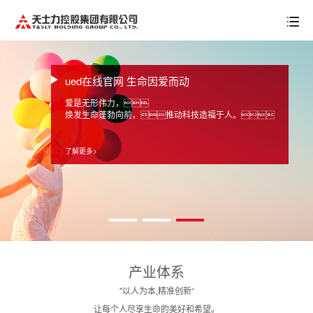
ued在线官网 生命因爱而动
爱是无形伟力，
焕发生命蓬勃向前，推动科技造福于人。
了解更多>
产业体系
"以人为本,精准创新“
让每个人尽享生命的美好和希望。